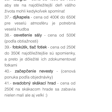
aby ste na najdôležitejší deň vášho 
života mohli kedykoľvek spomínať 
37.- 
dj/kapela 
- cena od 400
€
 do 650
€
pre veselú atmosféru je potrebná 
veselá hudba
38.- 
osvetlenie sály 
- cena od 500
€ 
(podľa obtiažnosti)
39.- 
fotokútik, tlač fotiek 
- cena od 250
€ 
do 350€ najdôležitejšie sú spomienky, 
a preto je dôležité ich zdokumentovať 
fotkami
40.- 
začepčenie nevesty 
- (cenová 
ponuka podľa objednávky)
41.- 
svadobný skákací hrad 
- cena od 
250
€
na skákacom hrade sa zabavia 
nielen malí ale aj veľkí :)