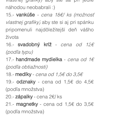
náhodou neobabrali :)
15.- 
vankúše 
- 
cena 18
€/ ks (možnosť 
vlastnej grafiky)
 aby ste si aj pri spánku 
pripomenuli najdôležitejší deň vášho 
života 
16.- 
svadobný kríž 
- 
cena od 12
€ 
(podľa typu)
17.- 
handmade mydielka 
- 
cena od 1
€ 
(podľa obtiažnosti)
18.- 
medíky 
- 
cena od 1,5
€ do 3,5€
19.- 
odznaky 
- cena od 1,5
€ do 4,5€ 
(podľa množstva)
20.- 
zápalky 
- cena 2
€/ ks
21.- 
magnetky 
- cena od 1,5
€ do 3,5€ 
(podľa množstva)