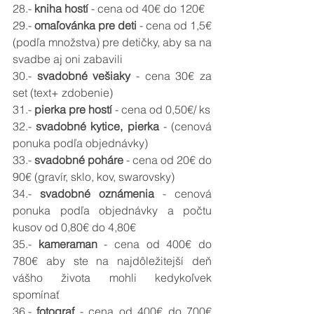
28.- 
kniha hostí 
- cena od 40
€ do 120€
29.- 
omaľovánka pre deti 
- cena od 1,5
€ 
(podľa množstva) pre detičky, aby sa na 
svadbe aj oni zabavili
30.- 
svadobné vešiaky 
- cena 30
€ za 
set (text+ zdobenie)
31.- 
pierka pre hostí 
- cena od 0,50
€/ ks
32.- 
svadobné kytice, pierka 
- (cenová 
ponuka podľa objednávky)
33.- 
svadobné poháre 
- cena od 20
€ do 
90€ (gravír, sklo, kov, swarovsky)
34.- 
svadobné oznámenia 
- cenová 
ponuka podľa objednávky a počtu 
kusov od 0,80
€ do 4,80€
35.- 
kameraman 
- cena od 400
€ do 
780€ aby ste na najdôležitejší deň 
vášho života mohli kedykoľvek 
spomínať 
36.- 
fotograf 
- cena od 400
€ do 700€ 