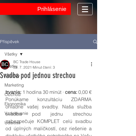
Prihlásenie
Příspěvek
Všetky
BC Trade House
Všetky
29. 7. 2021
Minut čtení: 3
Svadba pod jednou strechou
Novinky
Marketing
trvanie: 
1 hodina 30 minút · 
cena:
 0,00 €
Obchod
Ponúkame konzultáciu ZDARMA 
Ekonomika
ohľadne vašej svadby. Naša služba 
Vzdelávanie
svadba pod jednu strechou 
zabezpečuje KOMPLET celú svadbu 
Udalosti
od úplných maličkostí, cez riešenie a 
dodávky všetkého potrebného na Vašu 