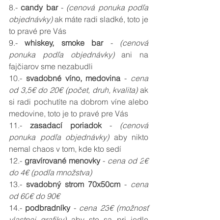
8.- 
candy bar 
- 
(cenová ponuka podľa 
objednávky) 
ak máte radi sladké, toto je 
to pravé pre Vás
9.- 
whiskey, smoke bar 
- 
(cenová 
ponuka podľa objednávky) 
ani na 
fajčiarov sme nezabudli
10.- 
svadobné víno, medovina 
- 
cena 
od 3,5
€ do 20€ (počet, druh, kvalita) 
ak 
si radi pochutíte na dobrom víne alebo 
medovine, toto je to pravé pre Vás
11.- 
zasadací poriadok 
- 
(cenová 
ponuka podľa objednávky)
 aby nikto 
nemal chaos v tom, kde kto sedí
12.- 
gravírované menovky 
- 
cena od 2
€ 
do 4€ (podľa množstva)
13.- 
svadobný strom 70x50cm 
- 
cena 
od 60
€ do 90€
14.- 
podbradníky 
- 
cena 23
€ (možnosť 
vlastnej grafiky) 
aby ste sa pri jedle 