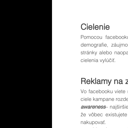
Cielenie
Pomocou facebooku 
demografie, záujmo
stránky alebo naopa
cielenia vylúčiť. 
Reklamy na z
Vo facebooku viete 
ciele kampane rozde
awareness
– najširš
že vôbec existujete
nakupovať.