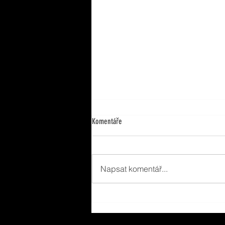
Komentáře
Duálne vzdelávanie
Napsat komentář...