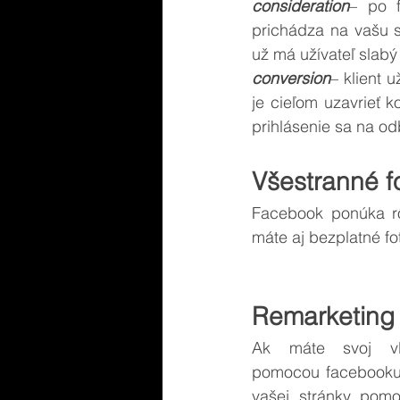
consideration
– po 
prichádza na vašu s
už má užívateľ slab
conversion
– klient 
je cieľom uzavrieť 
prihlásenie sa na odb
Všestranné f
Facebook ponúka rôz
máte aj bezplatné fo
Remarketing
Ak máte svoj vl
pomocou facebooku c
vašej stránky pom