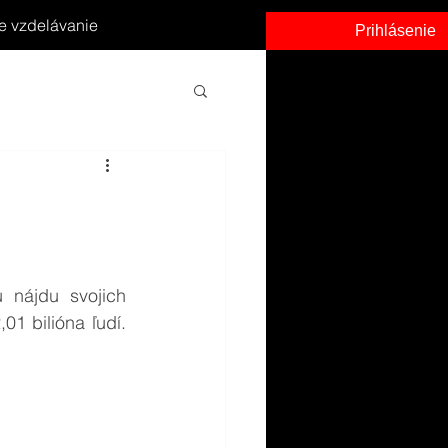
e vzdelávanie
Prihlásenie
nájdu svojich 
1 bilióna ľudí. 