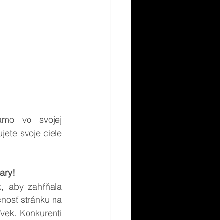
amo vo svojej 
jete svoje ciele 
ary!
, aby zahŕňala 
nosť stránku na 
vek. Konkurenti 