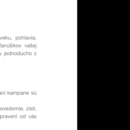
ku, pohlavia, 
anúšikov vašej 
v jednoducho z 
raní kampane sú 
vedomie, zistí, 
ipravení od vás 