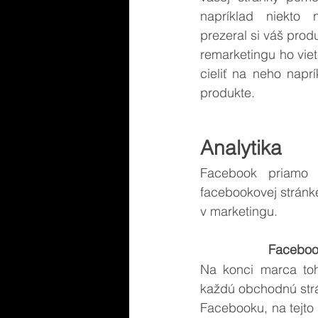
napríklad niekto 
prezeral si váš pro
remarketingu ho viet
cieliť na neho napr
produkte.
Analytika
Facebook priamo po
facebookovej stránke.
v marketingu. 
Facebook
Na konci marca toht
každú obchodnú strá
Facebooku, na tejto 