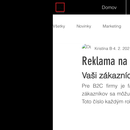
Domov
Všetky
Novinky
Marketing
Kristína B
4. 2. 202
Reklama na
Vaši zákazníc
Pre B2C firmy je f
zákazníkov sa môžu 
Toto číslo každým r