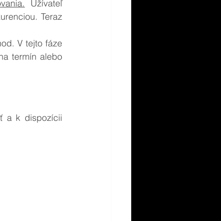
vania.
 Užívateľ 
renciou. Teraz 
d. V tejto fáze 
a termín alebo 
a k dispozícii 