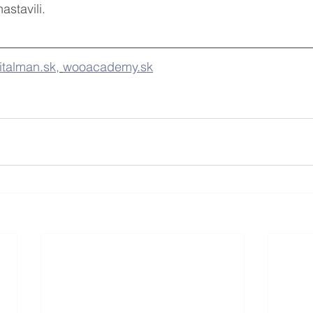
astavili.
italman.sk,
wooacademy.sk