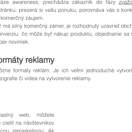
fáze awareness, prechádza zákazník do fázy 
zvažo
tránku, prezerá si vašu ponuku, porovnáva vás s konku
ý komerčný záujem.
už má silný komerčný zámer, je rozhodnutý uzavrieť obcho
konverziu, čo môže byť nákup produktu, objednanie sa n
er noviniek.  
ormáty reklamy
ne formáty reklám. Je ich veľmi jednoduché vytvoriť 
tografie či videá na vytvorenie reklamy.
astný web, môžete 
ieliť na návštevníkov 
ocou 
remarketingu
. Ak 