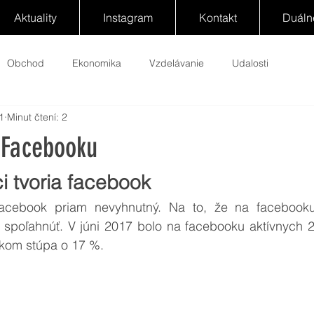
Aktuality
Instagram
Kontakt
Duáln
Obchod
Ekonomika
Vzdelávanie
Udalosti
1
Minut čtení: 2
 Facebooku
i tvoria facebook
acebook priam nevyhnutný. Na to, že na facebooku 
spoľahnúť. V júni 2017 bolo na facebooku aktívnych 2,0
okom stúpa o 17 %.