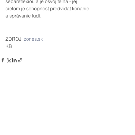
sebareflexiou a je osvojiteľná - jej 
cieľom je schopnosť predvídať konanie 
a správanie ľudí.
ZDROJ: 
zones.sk
KB
Zobrazit vše
Nejnovější příspěvky