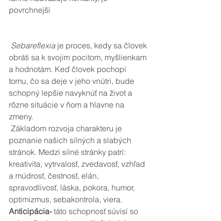
povrchnejší
Sebareflexia
 je proces, kedy sa človek 
obráti sa k svojim pocitom, myšlienkam 
a hodnotám. Keď človek pochopí 
tomu, čo sa deje v jeho vnútri, bude 
schopný lepšie navyknúť na život a 
rôzne situácie v ňom a hlavne na 
zmeny.        
 Základom rozvoja charakteru je 
poznanie našich silných a slabých 
stránok. Medzi silné stránky patrí: 
kreativita, vytrvalosť, zvedavosť, vzhľad 
a múdrosť, čestnosť, elán, 
spravodlivosť, láska, pokora, humor, 
optimizmus, sebakontrola, viera. 
Anticipácia- 
táto schopnosť súvisí so 