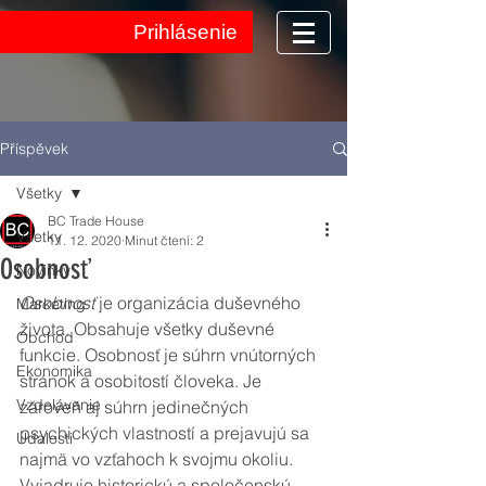
Prihlásenie
Příspěvek
Všetky
BC Trade House
Všetky
11. 12. 2020
Minut čtení: 2
Osobnosť
Novinky
Osobnosť
 je organizácia duševného 
Marketing
života. Obsahuje všetky duševné 
Obchod
funkcie. Osobnosť je súhrn vnútorných 
Ekonomika
stránok a osobitostí človeka. Je 
Vzdelávanie
zároveň aj súhrn jedinečných 
psychických vlastností a prejavujú sa 
Udalosti
najmä vo vzťahoch k svojmu okoliu. 
Vyjadruje historickú a spoločenskú 