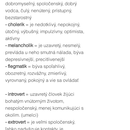
dobromyseľný, spoločenský, dobrý 
vodca, čulý, nenútený, prístupný, 
bezstarostný
- cholerik
 = je nedotklivý, nepokojný, 
útočný, výbušný, impulzívny, optimista, 
aktívny
- melancholik
 = je uzavretý, nesmelý, 
prevláda u neho smutná nálada, býva 
depresívnejší, precitlivenejší
- flegmatik
 = býva spoľahlivý, 
obozretný, rozvážny, zmierlivý, 
vyrovnaný, pokojný a vie sa ovládať
- introvert
 = uzavretý človek žijúci 
bohatým vnútorným životom, 
nespoločenský, menej komunikujúci s 
okolím. (umelci)
- extrovert
 = je veľmi spoločenský, 
ľahko nadväzuje kontakty, je 