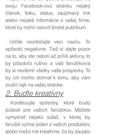
svoju Facebook-ovú stránku nejaký 
článok, fotku, status, zaujímavý link 
alebo nejaké informácie o vašej firme, 
ktoré by mohli osloviť široké publikum. 
 Určite nezdieľajte veci nasilu. To 
spôsobí negatívne. Tiež si dajte pozor 
na to, aby ste neboli až príliš aktívny, to 
by pôsobilo rušivo a vaši fanúšikovia 
by si nevšimli všetky vaše príspevky. To 
by ich mohlo dohnať k tomu, aby vám 
zrušili lajk na vašej stránke.
2. Buďte kreatívny
 Konštruujte spôsoby, ktoré budú 
pútavé pre vašich fanúšikov. Môžete 
vymyslieť nejakú súťaž, v ktorej by 
fanúšik vyhral jeden z vašich produktov, 
alebo niečo iné kreatívne, čo by zaujalo 