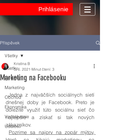
Prihlásenie
Příspěvek
Všetky
Kristína B
Všetky
3. 6. 2021
Minut čtení: 3
Marketing na Facebooku
Novinky
Marketing
 Jedna z najväčších sociálnych sietí 
Obchod
dnešnej doby je Facebook. Preto je 
Ekonomika
dôležité využiť túto sociálnu sieť čo 
Vzdelávanie
najlepšie a získať si tak nových 
zákazníkov.
Udalosti
Pozrime sa najprv na zopár mýtov, 
ktoré sa týkajú marketingu na 