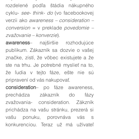
rozdelené podľa štádia nákupného 
cyklu- 
see- think- do
 (vo facebookovej 
verzii ako 
awareness – consideration – 
conversion
 = v preklade 
povedomie – 
zvažovanie – konverzie
).
awareness
– najširšie rozhodujúce 
publikum. Zákazník sa dozvie o vašej 
značke, zistí, že vôbec existujete a že 
ste na trhu. Je potrebné myslieť na to, 
že ľudia v tejto fáze, ešte nie sú 
pripravení od vás nakupovať.
consideration
– po fáze awareness, 
prechádza zákazník do fázy 
zvažovania- consideration. Zákzník 
prichádza na vašu stránku, prezerá si 
vašu ponuku, porovnáva vás s 
konkurenciou. Teraz už má užívateľ 
slabý komerčný záujem.