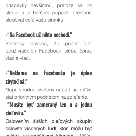
príspevky nevšimnú, pretože sa im 
stratia a v horšom prípade prestanú 
sledovať celú vašu stránku. 
-“
Na Facebook už nikto nechodí.”
Štatistiky hovoria, že počet ľudí 
používajúcich Facebook stúpa čoraz 
viac a viac. 
-
“Reklama na Facebooku je úplne 
zbytočná.”
Napr. vhodne zvolený nápad sa môže 
stať prioritným podnetom na zdieľanie.
-
“Musíte byť zameraný len n a jednu 
cieľovku.”
Oslovením širších cieľových skupín 
oslovíte viacerých ľudí, ktorí môžu byť 
vašimi potenciálnymi klientmi. 
 Môžu 