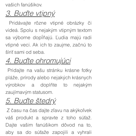
vašich fanúšikov. 
3. Buďte vtipný
 Pridávajte rôzne vtipné obrázky či 
videá. Spolu s nejakým vtipným textom 
sa výborne dopĺňajú. Ľudia majú radi 
vtipné veci. Ak ich to zaujme, začnú to 
šíriť sami od seba. 
4. Buďte ohromujúci
 Pridajte na vašu stránku krásne fotky 
pláže, prírody alebo nejakých krásnych 
výrobkov a doplňte to nejakým 
zaujímavým statusom. 
5. Buďte štedrý
 Z času na čas dajte zľavu na akýkoľvek 
váš produkt a spravte z toho súťaž. 
Dajte vašim fanúšikom dôvod na to, 
aby sa do súťaže zapojili a vyhrali 