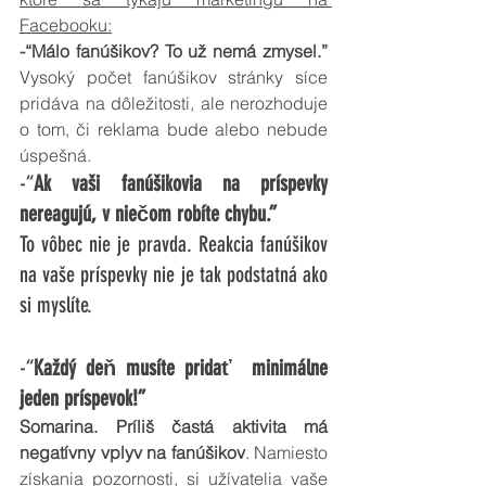
Facebooku:
-“Málo fanúšikov? To už nemá zmysel.”
Vysoký počet fanúšikov stránky síce 
pridáva na dôležitosti, ale nerozhoduje 
o tom, či reklama bude alebo nebude 
úspešná. 
-“
Ak vaši fanúšikovia na príspevky 
nereagujú, v niečom robíte chybu.”
To vôbec nie je pravda. Reakcia fanúšikov 
na vaše príspevky nie je tak podstatná ako 
si myslíte.
-“
Každý deň musíte pridať  minimálne 
jeden príspevok!”
Somarina. Príliš častá aktivita má 
negatívny vplyv na fanúšikov
. Namiesto 
získania pozornosti, si užívatelia vaše 