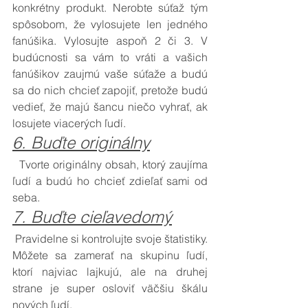
konkrétny produkt. Nerobte súťaž tým 
spôsobom, že vylosujete len jedného 
fanúšika. Vylosujte aspoň 2 či 3. V 
budúcnosti sa vám to vráti a vašich 
fanúšikov zaujmú vaše súťaže a budú 
sa do nich chcieť zapojiť, pretože budú 
vedieť, že majú šancu niečo vyhrať, ak 
losujete viacerých ľudí. 
6. Buďte originálny
  Tvorte originálny obsah, ktorý zaujíma 
ľudí a budú ho chcieť zdieľať sami od 
seba. 
7. Buďte cieľavedomý
 Pravidelne si kontrolujte svoje štatistiky. 
Môžete sa zamerať na skupinu ľudí, 
ktorí najviac lajkujú, ale na druhej 
strane je super osloviť väčšiu škálu 
nových ľudí. 