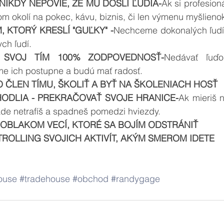
NIKDY NEPOVIE, ŽE MU DOŠLI ĽUDIA-
Ak si profesioná
om okolí na pokec, kávu, biznis, či len výmenu myšlieno
 KTORÝ KRESLÍ "GUĽKY" -
Nechceme dokonalých ľudí d
ch ľudí.
 SVOJ TÍM 100% ZODPOVEDNOSŤ-
Nedávať ľuďom
e ich postupne a budú mať radosť.
 ČLEN TÍMU, ŠKOLIŤ A BYŤ NA ŠKOLENIACH HOSŤ
HODLIA - PREKRAČOVAŤ SVOJE HRANICE-
Ak mieriš n
de netrafíš a spadneš pomedzi hviezdy.
 OBLAKOM VECÍ, KTORÉ SA BOJÍM ODSTRÁNIŤ
TROLLING SVOJICH AKTIVÍT, AKÝM SMEROM IDETE
ouse
#tradehouse
#obchod
#randygage