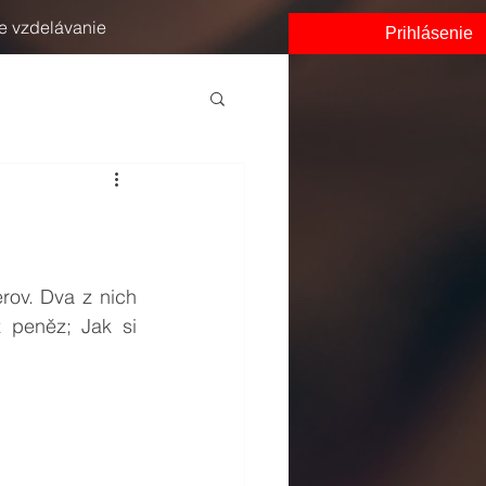
e vzdelávanie
Prihlásenie
 peněz; Jak si 