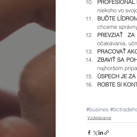
PROFESIONÁL 
niekoho vo svoj
BUĎTE LÍDROM,
chceme správny
PREVZIAŤ ZA
očakávania, učm
PRACOVAŤ AKO
ZBAVIŤ SA PO
najhoršom prípa
ÚSPECH JE ZA
ROBTE SI KON
#busines
#bctradeh
Vzdelávanie