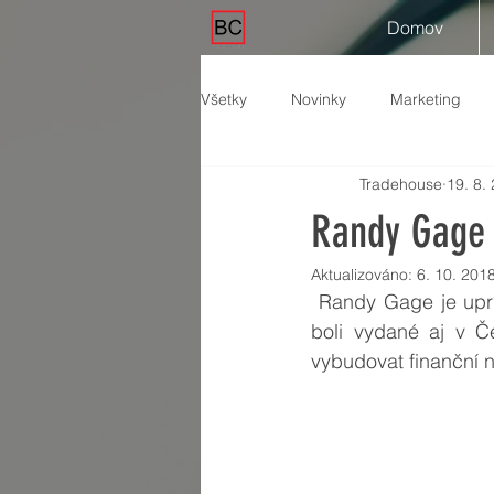
Domov
Všetky
Novinky
Marketing
Tradehouse
19. 8.
Randy Gage 
Aktualizováno:
6. 10. 201
 Randy Gage je uprímným a nekomplikovaným autorom knižných bestsellerov. Dva z nich 
boli vydané aj v Če
vybudovat finanční n