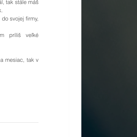
l, tak stále máš 
k.
o svojej firmy, 
 príliš veľké 
a mesiac, tak v 