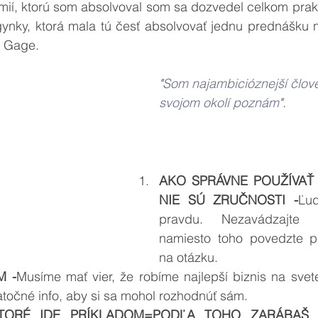
ií, ktorú som absolvoval som sa dozvedel celkom prakti
ynky, ktorá mala tú česť absolvovať jednu prednášku na
 Gage. 
"
Som najambicióznejší člove
svojom okolí poznám
".
AKO SPRÁVNE POUŽÍVAŤ 
NIE SÚ ZRUČNOSTI -
Ľud
pravdu. Nezavádzajte n
namiesto toho povedzte p
na otázku.
M -
Musíme mať vier, že robíme najlepší biznis na svete
atočné info, aby si sa mohol rozhodnúť sám.
KTORÉ IDE PRÍKLADOM=PODĽA TOHO ZARÁBAŠ 