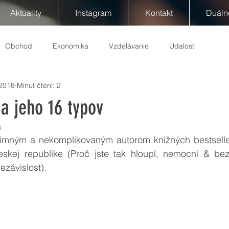
Aktuality
Instagram
Kontakt
Duáln
Obchod
Ekonomika
Vzdelávanie
Udalosti
 2018
Minut čtení: 2
a jeho 16 typov
8
skej republike (Proč jste tak hloupí, nemocní & bez
ezávislost). 