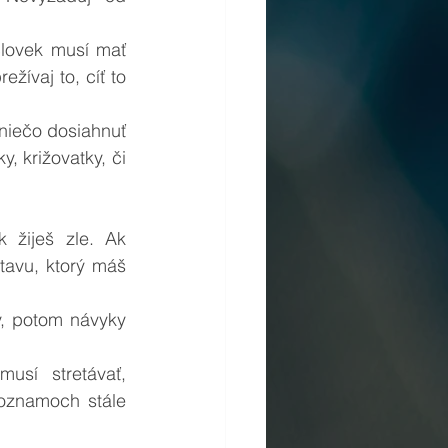
lovek musí mať 
žívaj to, cíť to 
 niečo dosiahnuť 
 križovatky, či 
 žiješ zle. Ak 
tavu, ktorý máš 
, potom návyky 
usí stretávať, 
oznamoch stále 