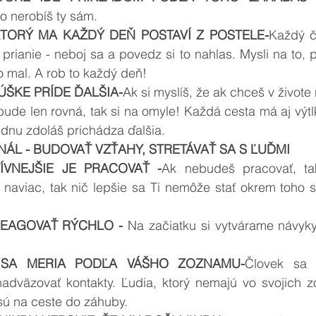
 čo nerobíš ty sám.
TORÝ MA KAŽDÝ DEŇ POSTAVÍ Z POSTELE-
Každý č
 prianie - neboj sa a povedz si to nahlas. Mysli na to, pre
o mal. A rob to každý deň!
ÚŠKE PRÍDE ĎALŠIA-
Ak si myslíš, že ak chceš v živote
ude len rovná, tak si na omyle! Každá cesta má aj výtlky,
ednu zdoláš prichádza ďalšia.
NÁL - BUDOVAŤ VZŤAHY, STRETÁVAŤ SA S ĽUĎMI
ÍVNEJŠIE JE PRACOVAŤ -
Ak nebudeš pracovať, tak
 naviac, tak nič lepšie sa Ti nemôže stať okrem toho s
REAGOVAŤ RÝCHLO -
 Na začiatku si vytvárame návyky
 SA MERIA PODĽA VÁŠHO ZOZNAMU-
Človek sa m
adväzovať kontakty. Ľudia, ktorý nemajú vo svojich z
 sú na ceste do záhuby. 