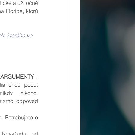
cké a užitočné 
 Floride, ktorú 
k, ktorého vo 
ARGUMENTY - 
ia chcú počuť 
ikdy nikoho, 
riamo odpoveď 
. Potrebujete o 
-
Nevyžaduj od 