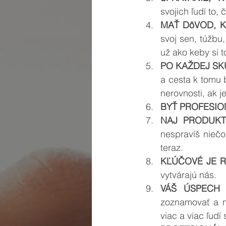
svojich ľudí to,
MAŤ DôVOD, K
svoj sen, túžbu,
už ako keby si t
PO KAŽDEJ SK
a cesta k tomu b
nerovnosti, ak j
BYŤ PROFESIO
NAJ PRODUKT
nespravíš niečo
teraz. 
KĽÚČOVÉ JE 
vytvárajú nás.
VÁŠ ÚSPECH
zoznamovať a n
viac a viac ľudí