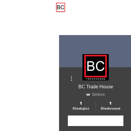
Domov
Další akce
BC Trade House
Správce
1
1
Sledující
Sledované
Sledovat