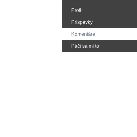
Profil
Príspevky
Komentáre
Páči sa mi to
Bezplatná registrácia 