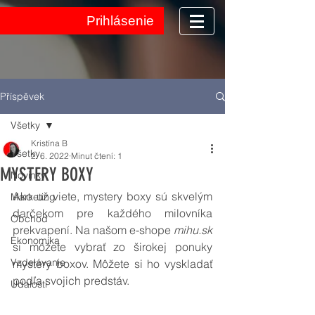
Prihlásenie
Příspěvek
Všetky
Kristína B
Všetky
2. 6. 2022
Minut čtení: 1
MYSTERY BOXY
Novinky
Ako už viete, mystery boxy sú skvelým 
Marketing
darčekom pre každého milovníka 
Obchod
prekvapení. Na našom e-shope 
mihu.sk 
Ekonomika
si môžete vybrať zo širokej ponuky 
Vzdelávanie
mystery boxov. Môžete si ho vyskladať 
podľa svojich predstáv. 
Udalosti