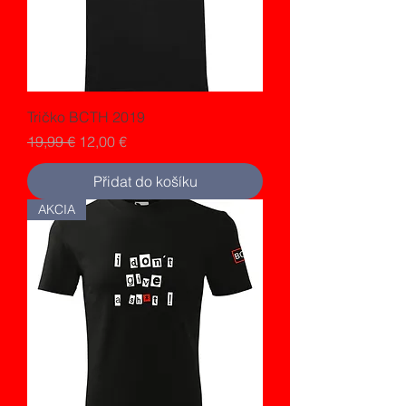
Tričko BCTH 2019
Běžná cena
Zvýhodněná cena
19,99 €
12,00 €
Přidat do košíku
AKCIA