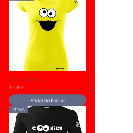
Tričko cOOkies
Cena
12,99 €
Přidat do košíku
ZĽAVA