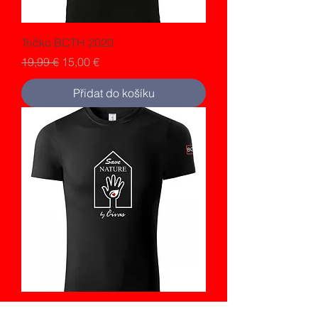
Tričko BCTH 2020
Běžná cena
Zvýhodněná cena
19,99 €
15,00 €
Přidat do košíku
Tričko SNBČ