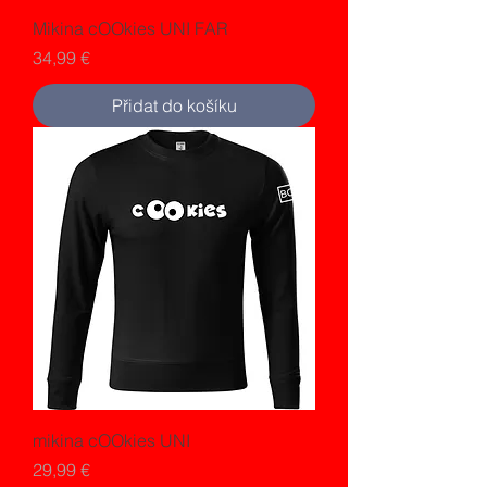
Mikina cOOkies UNI FAR
Cena
34,99 €
Přidat do košíku
mikina cOOkies UNI
Cena
29,99 €