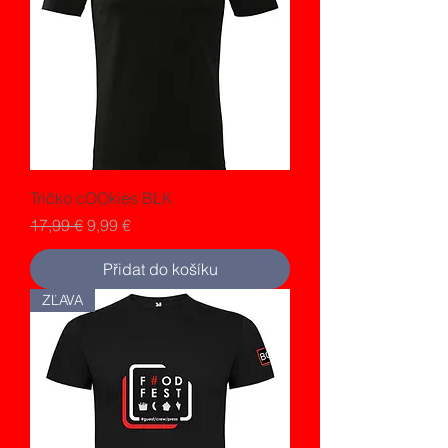
Tričko cOOkies BLK
Běžná cena
Zvýhodněná cena
17,99 €
9,99 €
Přidat do košíku
ZĽAVA