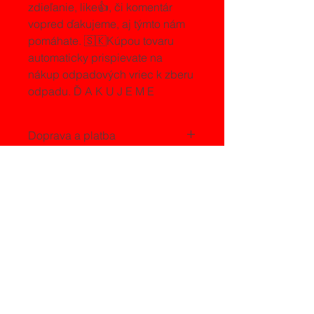
zdieľanie, like👍, či komentár 
vopred ďakujeme, aj týmto nám 
pomáhate. 🇸🇰Kúpou tovaru 
automaticky prispievate na 
nákup odpadových vriec k zberu 
odpadu. Ď A K U J E M E
Doprava a platba
Dodanie tovaru je max. do 30dní. pri 
možných komplikáciach 
Bežné dodanie tovaru je 7dní od 
objednávky a úhrady FA.
Poštovné a balné je pripočítávané 
priamo k Vašej objednávke.
Copyright BC Trade House ©
2018-
2026
Bezplatná registrácia do programu
WEXO