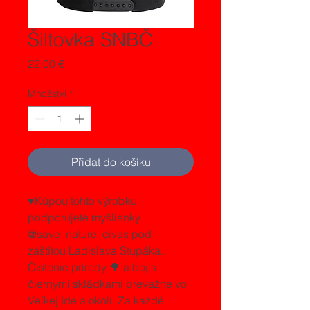
Šiltovka SNBČ
Cena
22,00 €
Množství
*
Přidat do košíku
♥️Kúpou tohto výrobku 
podporujete myšlienky 
@save_nature_civas pod 
záštitou Ladislava Stupáka. 
Čistenie prírody 🌳 a boj s 
čiernymi skládkami prevažne vo 
Veľkej Ide a okolí. Za každé 