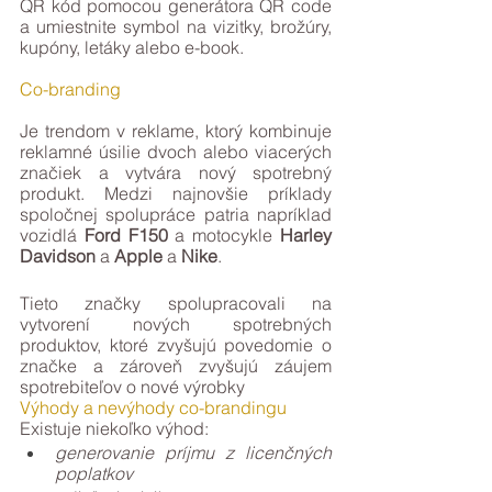
QR kód pomocou generátora QR code  
a umiestnite symbol na vizitky, brožúry, 
kupóny, letáky alebo e-book.
Co-branding
Je trendom v reklame, ktorý kombinuje 
reklamné úsilie dvoch alebo viacerých 
značiek a vytvára nový spotrebný 
produkt. Medzi najnovšie príklady 
spoločnej spolupráce patria napríklad 
vozidlá 
Ford F150
 a motocykle 
Harley 
Davidson
 a 
Apple
 a 
Nike
.
Tieto značky spolupracovali na 
vytvorení nových spotrebných 
produktov, ktoré zvyšujú povedomie o 
značke a zároveň zvyšujú záujem 
spotrebiteľov o nové výrobky
Výhody a nevýhody co-brandingu
Existuje niekoľko výhod:
generovanie príjmu z licenčných 
poplatkov