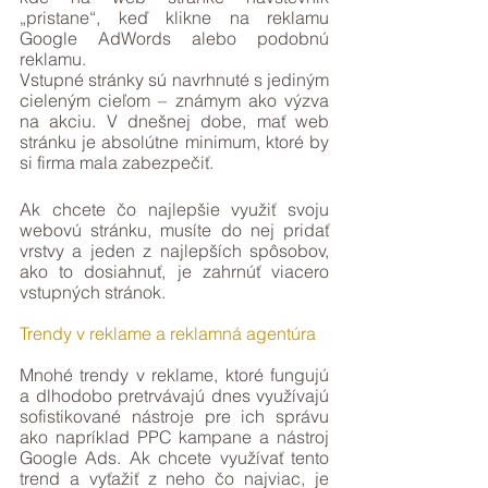
„pristane“, keď klikne na reklamu 
Google AdWords alebo podobnú 
reklamu.
Vstupné stránky sú navrhnuté s jediným 
cieleným cieľom – známym ako výzva 
na akciu. V dnešnej dobe, mať web 
stránku je absolútne minimum, ktoré by 
si firma mala zabezpečiť.
Ak chcete čo najlepšie využiť svoju 
webovú stránku, musíte do nej pridať 
vrstvy a jeden z najlepších spôsobov, 
ako to dosiahnuť, je zahrnúť viacero 
vstupných stránok. 
Trendy v reklame a reklamná agentúra
Mnohé trendy v reklame, ktoré fungujú 
a dlhodobo pretrvávajú dnes využívajú 
sofistikované nástroje pre ich správu 
ako napríklad PPC kampane a nástroj 
Google Ads. Ak chcete využívať tento 
trend a vyťažiť z neho čo najviac, je 