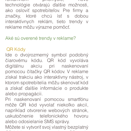
technológie otvárajú ďalšie možnosti, 
ako osloviť spotrebiteľov. Pre firmy a 
značky, ktoré chcú ísť s dobou 
interaktívnych reklám, tieto trendy v 
reklame môžu výrazne pomôcť.
Aké sú overené trendy v reklame?
QR Kódy
Ide o dvojrozmerný symbol podobný 
čiarovému kódu. QR kód vyvoláva 
digitálnu akciu pri naskenovaní 
pomocou čítačky QR kódov. V reklame 
získal trakciu ako interaktívny nástroj, v 
ktorom spotrebitelia môžu skenovať kód 
a získať ďalšie informácie o produkte 
alebo propagácii.
Pri naskenovaní pomocou smartfónu 
môže QR kód vyvolať niekoľko akcií, 
napríklad otvorenie webových stránok, 
uskutočnenie telefonického hovoru 
alebo odosielanie SMS správy.
Môžete si vytvoriť svoj vlastný bezplatný 