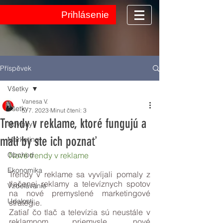
Prihlásenie
Příspěvek
Všetky
Vanesa V.
Všetky
5. 7. 2023
Minut čtení: 3
Trendy v reklame, ktoré fungujú a
Novinky
mali by ste ich poznať
Marketing
Obchod
Nové trendy v reklame
Ekonomika
Trendy v reklame sa vyvíjali pomaly z 
tlačenej reklamy a televíznych spotov 
Vzdelávanie
na nové premyslené marketingové 
Udalosti
stratégie. 
Zatiaľ čo tlač a televízia sú neustále v 
reklamnom priemysle, nové 