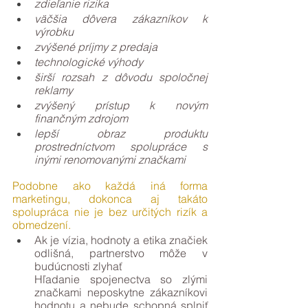
zdieľanie rizika
väčšia dôvera zákazníkov k 
výrobku
zvýšené príjmy z predaja
technologické výhody
širší rozsah z dôvodu spoločnej 
reklamy
zvýšený prístup k novým 
finančným zdrojom
lepší obraz produktu 
prostredníctvom spolupráce s 
inými renomovanými značkami
Podobne ako každá iná forma 
marketingu, dokonca aj takáto 
spolupráca nie je bez určitých rizík a 
obmedzení.
Ak je vízia, hodnoty a etika značiek 
odlišná, partnerstvo môže v 
budúcnosti zlyhať
Hľadanie spojenectva so zlými 
značkami neposkytne zákazníkovi 
hodnotu a nebude schopná splniť 