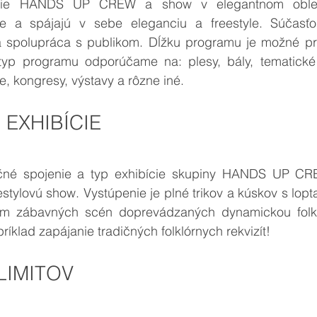
bície HANDS UP CREW a show v elegantnom obleče
e a spájajú v sebe eleganciu a freestyle. Súčasťo
 a spolupráca s publikom. Dĺžku programu je možné pri
typ programu odporúčame na: plesy, bály, tematické 
e, kongresy, výstavy a rôzne iné.
EXHIBÍCIE
ičné spojenie a typ exhibície skupiny HANDS UP CRE
estylovú show. Vystúpenie je plné trikov a kúskov s lopta
om zábavných scén doprevádzaných dynamickou folkl
ríklad zapájanie tradičných folklórnych rekvizít!
LIMITOV