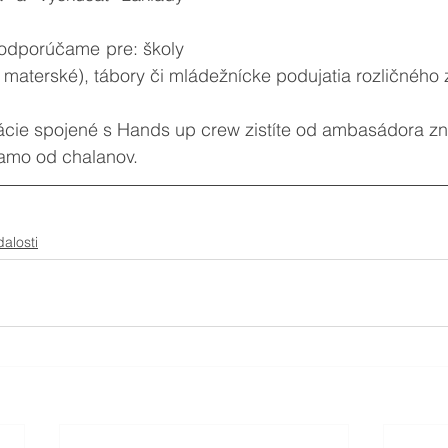
odporúčame pre: školy 
 materské), tábory či mládežnícke podujatia rozličného
mácie spojené s Hands up crew zistíte od ambasádora z
iamo od chalanov. 
alosti