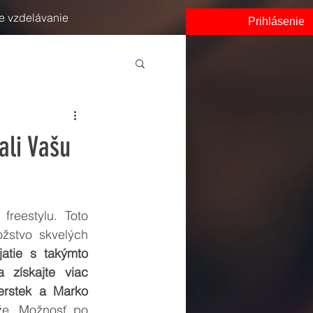
e vzdelávanie
Prihlásenie
ali Vašu
eestylu. Toto 
žstvo skvelých 
atie s takýmto 
získajte viac 
erstek a Marko 
že. Možnosť po 