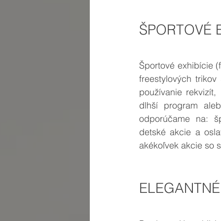
ŠPORTOVÉ E
Športové exhibície
freestylových triko
používanie rekvizít
dlhší program aleb
odporúčame na: špo
detské akcie a oslav
akékoľvek akcie so
ELEGANTNÉ 