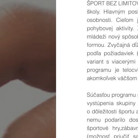
ŠPORT BEZ LIMITOV 
školy. Hlavným pos
osobnosti. Cieľom j
pohybovej aktivity.
mládeži nový spôsob
formou. Zvyčajná dĺ
podľa požiadaviek (
variant s viacerými
programu je teloc
akomkoľvek väčšom pr
Súčasťou programu 
vystúpenia skupiny
o dôležitosti športu
nemu podarilo dosi
športové hry,zábavn
(možnosť priučiť s