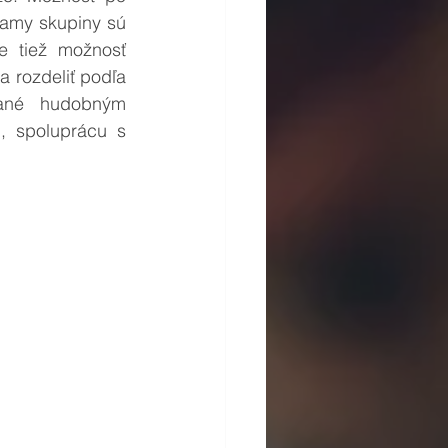
ramy skupiny sú 
 tiež možnosť 
 rozdeliť podľa 
ané hudobným 
 spoluprácu s 