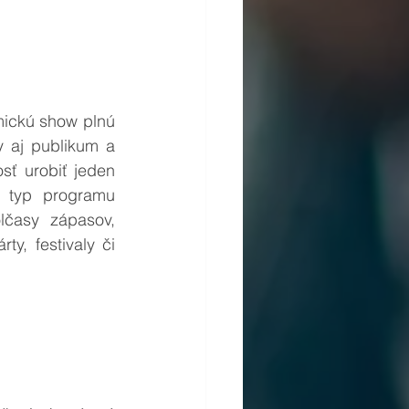
ickú show plnú 
 aj publikum a 
sť urobiť jeden 
 typ programu 
lčasy zápasov, 
y, festivaly či 