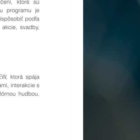
ní, ktoré sú 
u programu je 
spôsobiť podľa 
akcie, svadby, 
W, ktorá spája 
mi, interakcie s 
órnou hudbou. 