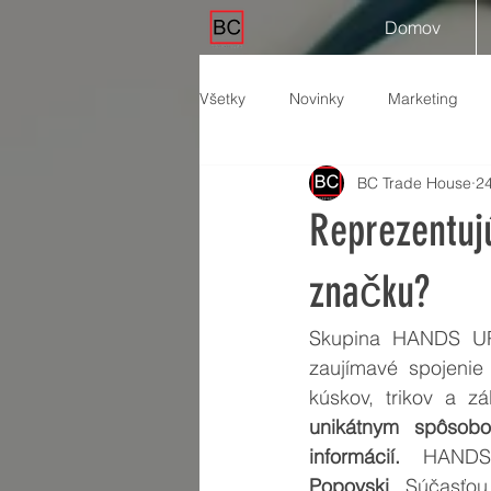
Domov
Všetky
Novinky
Marketing
BC Trade House
24
Reprezentuj
značku?
Skupina HANDS UP 
zaujímavé spojenie
kúskov, trikov a zá
unikátnym spôsobo
informácií.
  HANDS
Popovski
. Súčasťou