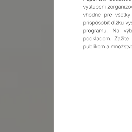
vystúpení zorganizo
vhodné pre všetky 
prispôsobiť dĺžku vy
programu. Na výb
podkladom. Zažite
publikom a množstv