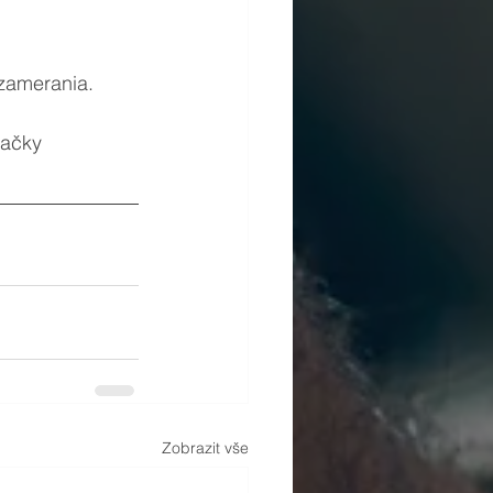
 zamerania.
načky 
Zobrazit vše