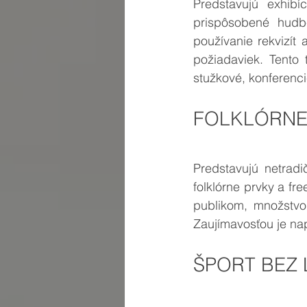
Predstavujú exhi
prispôsobené hudb
používanie rekvizít
požiadaviek. Tento 
stužkové, konferenci
FOLKLÓRNE 
Predstavujú netrad
folklórne prvky a fre
publikom, množstv
Zaujímavosťou je nap
ŠPORT BEZ 