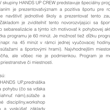
skupiny HANDS UP CREW predstavuje špeciálny progr
laním je prezentovaťvýznam a pozitíva športu pre ro
e navštíviť jednotlivé školy a prezentovať tento za
 Základom je zviditeľniť tento novorozvíjajúci sa špor
 sebarealizácie a týmto ich motivovať k pohybovej akti
žka programu je 60 minút. Je možnosť tiež dĺžku progra
napr. na 45 minút v rámci jednej vyučovacej hodiny 
 súťažami a športovými hrami). Najvhodnejším miestom
vičňa, ale vôbec nie je podmienkou. Program je mo
iestranstve či miestnosti. 
sú:
 HANDS UP,prednáška 
 a pohybu (čo sa vďaka 
ahnuť nám),súťaže a 
é disciplíny,workshop 
a a vyskúšať základy 