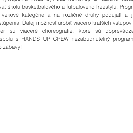
vať školu basketbalového a futbalového freestylu. Prog
vekové kategórie a na rozličné druhy podujatí a je
stúpenia. Ďalej možnosť urobiť viacero kratších vstupov a
er sú viaceré choreografie, ktoré sú doprevádz
 spolu s HANDS UP CREW nezabudnuteľný program,
o zábavy! 