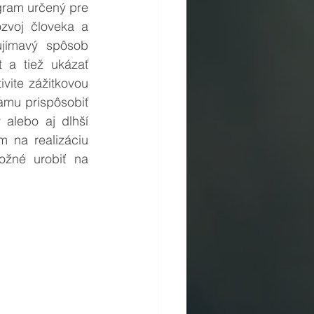
am určený pre 
zvoj človeka a 
ujímavý spôsob 
t a tiež ukázať 
vite zážitkovou 
mu prispôsobiť 
alebo aj dlhší 
 na realizáciu 
žné urobiť na 