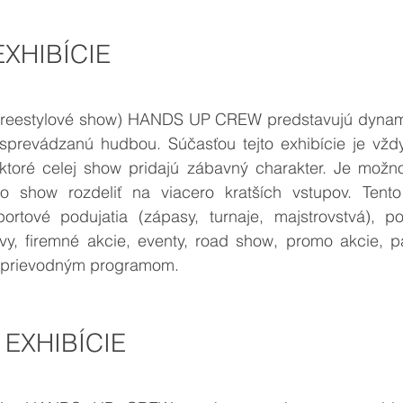
XHIBÍCIE
 (freestylové show) HANDS UP CREW predstavujú dynam
v sprevádzanú hudbou. Súčasťou tejto exhibície je vždy
, ktoré celej show pridajú zábavný charakter. Je možno
o show rozdeliť na viacero kratších vstupov. Tento
rtové podujatia (zápasy, turnaje, majstrovstvá), po
y, firemné akcie, eventy, road show, promo akcie, párt
 sprievodným programom.
EXHIBÍCIE