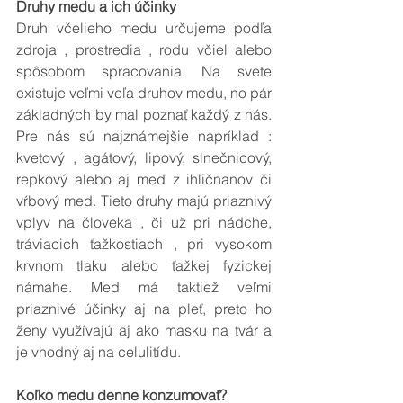
Druhy medu a ich účinky
Druh včelieho medu určujeme podľa 
zdroja , prostredia , rodu včiel alebo 
spôsobom spracovania. Na svete 
existuje veľmi veľa druhov medu, no pár 
základných by mal poznať každý z nás. 
Pre nás sú najznámejšie napríklad : 
kvetový , agátový, lipový, slnečnicový, 
repkový alebo aj med z ihličnanov či 
vŕbový med. Tieto druhy majú priaznivý 
vplyv na človeka , či už pri nádche, 
tráviacich ťažkostiach , pri vysokom 
krvnom tlaku alebo ťažkej fyzickej 
námahe. Med má taktiež veľmi 
priaznivé účinky aj na pleť, preto ho 
ženy využívajú aj ako masku na tvár a 
je vhodný aj na celulitídu.
Koľko medu denne konzumovať? 