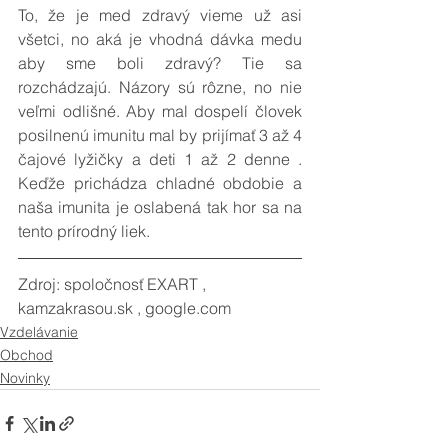
To, že je med zdravý vieme už asi 
všetci, no aká je vhodná dávka medu 
aby sme boli zdravý? Tie sa 
rozchádzajú. Názory sú rôzne, no nie 
veľmi odlišné. Aby mal dospelí človek  
posilnenú imunitu mal by prijímať 3 až 4 
čajové lyžičky a deti 1 až 2 denne . 
Keďže prichádza chladné obdobie a 
naša imunita je oslabená tak hor sa na 
tento prírodný liek.
Zdroj: spoločnosť EXART , 
kamzakrasou.sk , google.com
Vzdelávanie
Obchod
Novinky