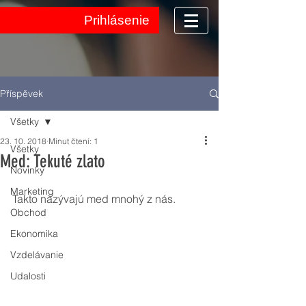
Prihlásenie
Příspěvek
Všetky
23. 10. 2018
Minut čtení: 1
Všetky
Med: Tekuté zlato
Novinky
Marketing
Takto nazývajú med mnohý z nás. 
Obchod
Ekonomika
Vzdelávanie
Udalosti