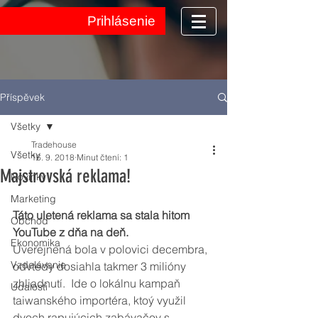
Prihlásenie
Příspěvek
Všetky
Tradehouse
Všetky
16. 9. 2018
Minut čtení: 1
Majstrovská reklama!
Novinky
Marketing
Táto uletená reklama sa stala hitom 
Obchod
YouTube z dňa na deň.
Ekonomika
Uverejnená bola v polovici decembra, 
Vzdelávanie
odvtedy dosiahla takmer 3 milióny 
zhliadnutí.  Ide o lokálnu kampaň 
Udalosti
taiwanského importéra, ktoý využil 
dvoch rapujúcich zabávačov s 