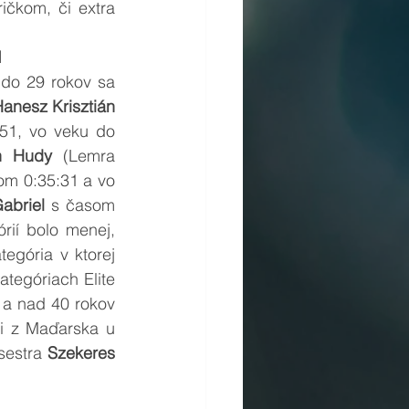
čkom, či extra 
I
do 29 rokov sa 
anesz Krisztián
51, vo veku do 
n Hudy
 (Lemra 
om 0:35:31 a vo 
abriel
 s časom 
rií bolo menej, 
tegória v ktorej 
tegóriach Elite 
 s časom 01:07:20 a nad 40 rokov 
ci z Maďarska u 
estra 
Szekeres 