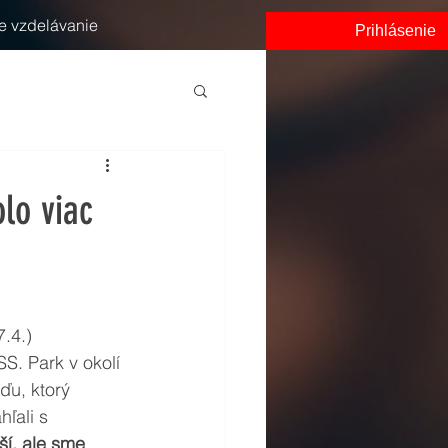
e vzdelávanie
Prihlásenie
olo viac
.4.) 
. Park v okolí 
ďu, ktorý 
hľali s 
ší, ale sme 