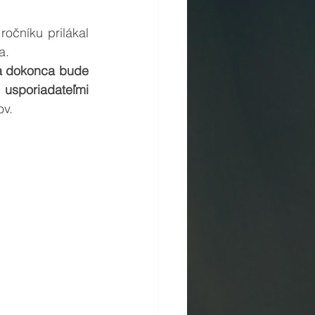
očníku prilákal 
a.
a dokonca bude 
usporiadateľmi 
ov.