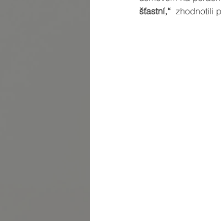
šťastní,“
  zhodnotili 