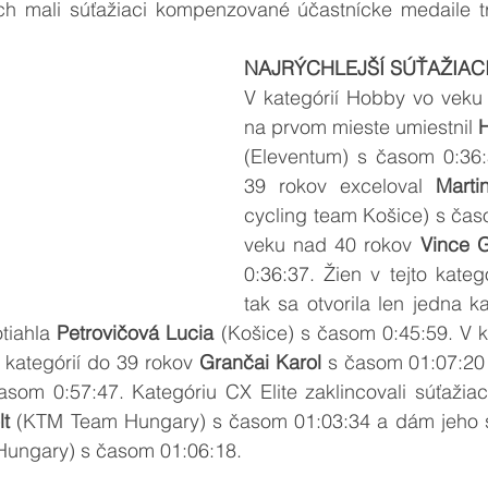
ch mali súťažiaci kompenzované účastnícke medaile tri
NAJRÝCHLEJŠÍ SÚŤAŽIAC
V kategórií Hobby vo veku 
na prvom mieste umiestnil 
H
(Eleventum) s časom 0:36:
39 rokov exceloval 
Marti
cycling team Košice) s čas
veku nad 40 rokov 
Vince G
0:36:37. Žien v tejto kategó
tak sa otvorila len jedna ka
tiahla 
Petrovičová Lucia
 (Košice) s časom 0:45:59. V ka
 kategórií do 39 rokov 
Grančai Karol
asom 0:57:47. Kategóriu CX Elite zaklincovali súťažia
lt
 (KTM Team Hungary) s časom 01:03:34 a dám jeho s
ungary) s časom 01:06:18.