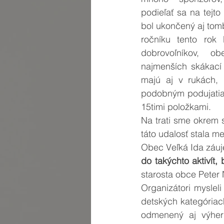
podieľať sa na tejto 
bol ukončený aj tom
ročníku tento rok 
dobrovoľníkov, ob
najmenších skákací 
majú aj v rukách, n
podobným podujatiam
15timi položkami.
Na trati sme okrem s
táto udalosť stala m
Obec Veľká Ida záuj
do takýchto aktivít,
starosta obce Peter
Organizátori mysleli
detských kategóriach 
odmenený aj výher