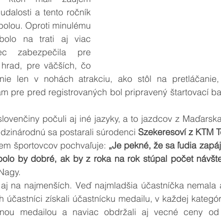
udalosti a tento ročník 
bolou. Oproti minulému 
bolo na trati aj viac 
ec zabezpečila pre 
hrad, pre väčších, čo 
ie len v nohách atrakciu, ako stôl na pretláčanie, 
 pre pred registrovaných bol pripravený štartovací bal
lovenčiny počuli aj iné jazyky, a to jazdcov z Maďarska
edzinárodnú sa postarali súrodenci 
Szekeresoví z KTM 
em športovcov pochvaľuje: 
„Je pekné, že sa ľudia zapáj
 bolo by dobré, ak by z roka na rok stúpal počet návšt
 Nagy.
 aj na najmenších. Veď najmladšia účastníčka nemala an
účastníci získali účastnícku medailu, v každej kategórií
nou medailou a naviac obdržali aj vecné ceny od s