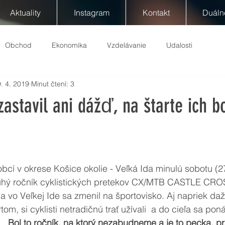
Aktuality
Instagram
Kontakt
Duáln
Obchod
Ekonomika
Vzdelávanie
Udalosti
. 4. 2019
Minut čtení: 3
zastavil ani dážď, na štarte ich b
bcí v okrese Košice okolie - Veľká Ida minulú sobotu (27
uhý ročník cyklistických pretekov CX/MTB CASTLE CROSS
la vo Veľkej Ide sa zmenil na športovisko. Aj napriek daž
tom, si cyklisti netradičnú trať užívali  a do cieľa sa poná
 „
Bol to ročník, na ktorý nezabudneme a je to pecka, pr