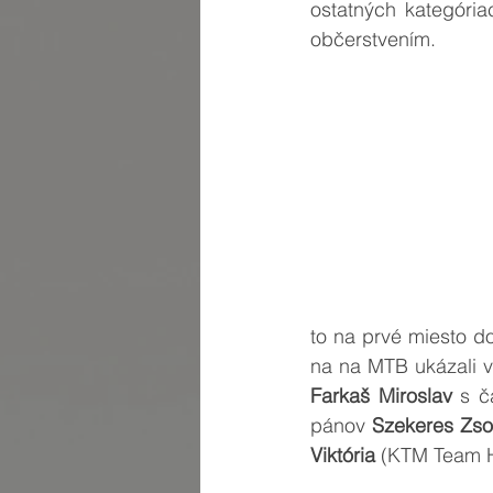
ostatných kategória
občerstvením.
to na prvé miesto do
na na MTB ukázali v
Farkaš Miroslav
 s č
pánov 
Szekeres Zso
Viktória
 (KTM Team H