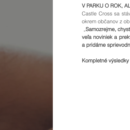
V PARKU O ROK, A
Castle Cross sa stá
okrem občanov z obce
 „
Samozrejme, chystá
veľa noviniek a pre
a pridáme sprievod
Kompletné výsledky 