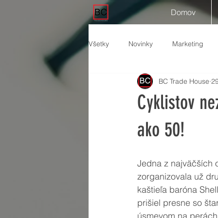
Domov
Všetky
Novinky
Marketing
BC Trade House
29
Cyklistov ne
ako 50!
Jedna z najväčších o
zorganizovala už dr
kaštieľa baróna Shel
prišiel presne so štar
úsmevom na perách.