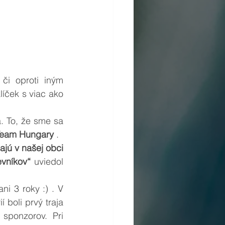
či oproti iným 
íček s viac ako 
. To, že sme sa 
Team Hungary
 . 
ajú v našej obci 
evníkov“ 
uviedol 
i 3 roky :) . V 
 boli prvý traja 
ponzorov. Pri 