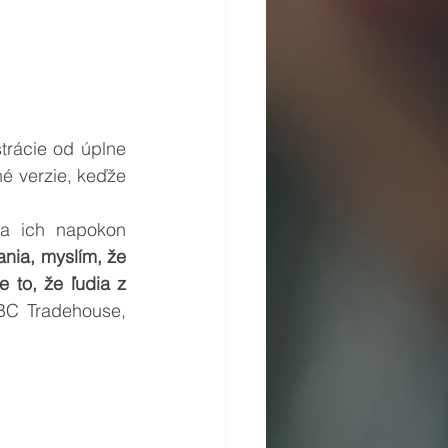
trácie od úplne 
é verzie, keďže 
sa ich napokon 
ia, myslím, že 
to, že ľudia z 
BC Tradehouse, 