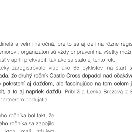
dinelá a veľmi náročná, pre to sa aj delí na rôzne regis
niorov , organizátori sú vždy pripravení na všetky možn
 v apríli prekvapiť, tak ako sa stalo ej tento rok. 
eky zaregistrovalo viac ako 65 cyklistov, na štart 
da, že druhý ročník Castle Cross dopadol nad očakávan
 pokrstení aj dažďom, ale fascinujúce na tom celom je 
it, a to aj napriek dažďu. 
Priblížila Lenka Brezová z 
partnerom podujatia. 
o ročníka bol fakt, že 
ho ročníka sa zapojilo 
 ktorí mali záujem 