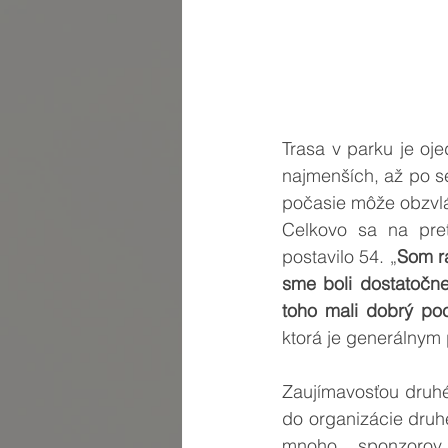
Trasa v parku je oje
najmenších, až po se
počasie môže obzvlášť
Celkovo sa na pret
postavilo 54. „
Som ra
sme boli dostatočne
toho mali dobrý poc
ktorá je generálnym 
Zaujímavosťou druhéh
do organizácie druhé
mnoho sponzorov,