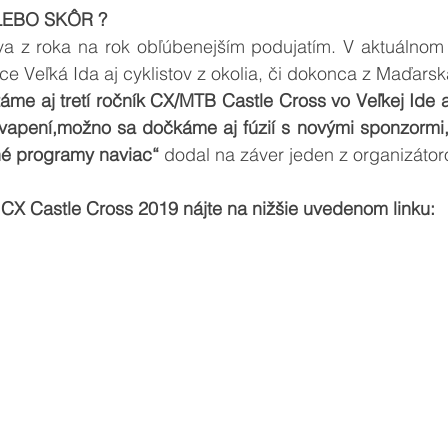
LEBO SKÔR ?
va z roka na rok obľúbenejším podujatím. V aktuálnom r
 Veľká Ida aj cyklistov z okolia, či dokonca z Maďarsk
me aj tretí ročník CX/MTB Castle Cross vo Veľkej Ide 
kvapení,možno sa dočkáme aj fúzií s novými sponzormi, 
né programy naviac“
 dodal na záver jeden z organizátor
CX Castle Cross 2019 nájte na nižšie uvedenom linku: