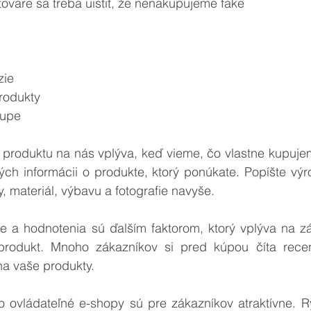
 tovare sa treba uistiť, že nenakupujeme fake
 
zie
produkty
kupe
ných informácii o produkte, ktorý ponúkate. Popíšte vý
y, materiál, výbavu a fotografie navyše.
produkt. Mnoho zákazníkov si pred kúpou číta recenz
na vaše produkty.