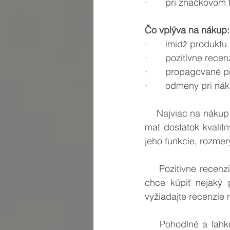
·       pri značkovom
Čo vplýva na nákup:
·       imidž produktu
·       pozitívne recen
·       propagované 
·       odmeny pri ná
    Najviac na nákup produktu na nás vplýva, keď vieme, čo vlastne kupujeme. Je potrebné 
mať dostatok kvalit
jeho funkcie, rozmer
    Pozitívne recenzie a hodnotenia sú ďalším faktorom, ktorý vplýva na zákazníka, keď si 
chce kúpiť nejaký 
vyžiadajte recenzie 
    Pohodlné a ľahko ovládateľné e-shopy sú pre zákazníkov atraktívne. Rýchle načítanie, 