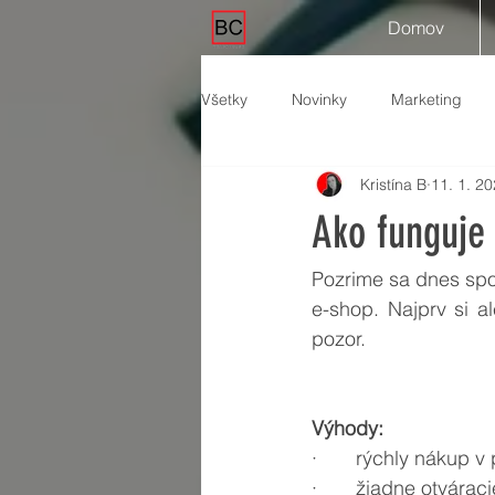
Domov
Všetky
Novinky
Marketing
Kristína B
11. 1. 2
Ako funguje
Pozrime sa dnes spol
e-shop. Najprv si 
pozor.
Výhody: 
·       rýchly nákup 
·       žiadne otvárac