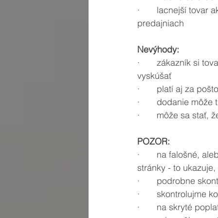
·       lacnejší tova
predajniach
Nevýhody:  
·       zákazník si to
vyskúšať
·       platí aj za po
·       dodanie môže t
·       môže sa stať,
POZOR: 
·       na falošné, 
stránky - to ukazuje
·       podrobne skon
·       skontrolujme k
·       na skryté popl