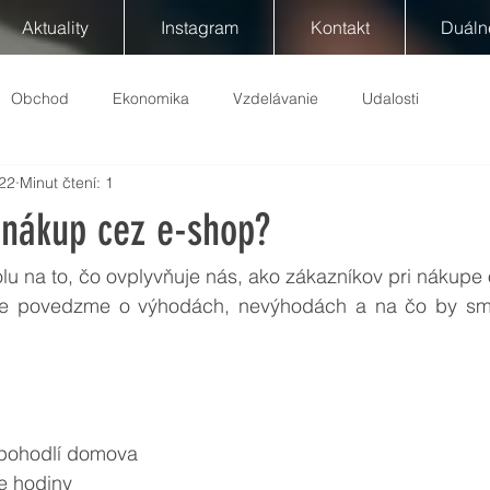
Aktuality
Instagram
Kontakt
Duáln
Obchod
Ekonomika
Vzdelávanie
Udalosti
022
Minut čtení: 1
 nákup cez e-shop?
u na to, čo ovplyvňuje nás, ako zákazníkov pri nákupe o
ale povedzme o výhodách, nevýhodách a na čo by sme
v pohodlí domova
ie hodiny