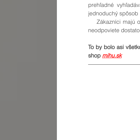
prehľadné vyhľadáv
jednoduchý spôsob p
    Zákazníci majú otázky, a preto od vás očakávajú rýchlu odpoveď na ich otázku. Ak im 
neodpoviete dostatoč
To by bolo asi všetk
shop 
mihu.sk