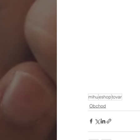
mihu
eshop
tovar
Obchod