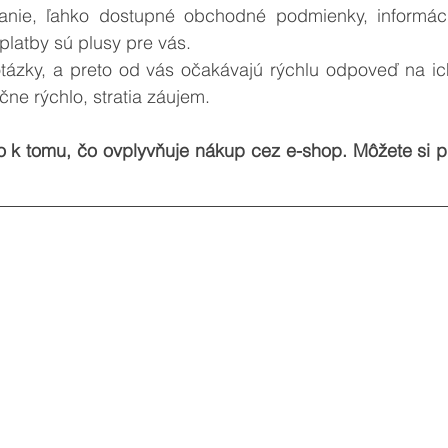
anie, ľahko dostupné obchodné podmienky, informáci
latby sú plusy pre vás.
ne rýchlo, stratia záujem. 
o k tomu, čo ovplyvňuje nákup cez e-shop. Môžete si pr