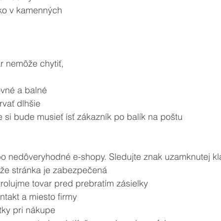
r ako v kamenných 
var nemôže chytiť, 
štovné a balné
rvať dlhšie
 že si bude musieť ísť zákazník po balík na poštu
alebo nedôveryhodné e-shopy. Sledujte znak uzamknutej kl
, že stránka je zabezpečená
trolujme tovar pred prebratím zásielky
ontakt a miesto firmy
atky pri nákupe