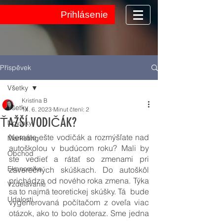
Prihlásenie
Příspěvek
Všetky
Kristína B
Všetky
14. 6. 2023
Minut čtení: 2
ŤAŽŠÍ VODIČÁK?
Novinky
Nemáte ešte vodičák a rozmýšľate nad 
Marketing
autoškolou v budúcom roku? Mali by 
Obchod
ste vedieť a rátať so zmenami pri 
Ekonomika
záverečných skúškach. Do autoškôl 
prichádza od nového roka zmena. Týka 
Vzdelávanie
sa to najmä teoretickej skúšky. Tá  bude 
Udalosti
vygenerovaná počítačom z oveľa viac 
otázok, ako to bolo doteraz. Sme jedna 