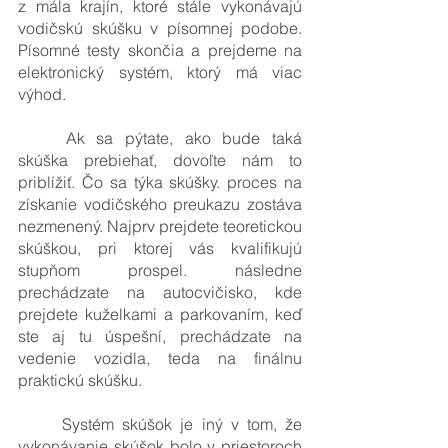
z mála krajín, ktoré stále vykonávajú 
vodičskú skúšku v písomnej podobe. 
Písomné testy skončia a prejdeme na 
elektronický systém, ktorý má viac 
výhod.
	Ak sa pýtate, ako bude taká 
skúška prebiehať, dovoľte nám to 
priblížiť. Čo sa týka skúšky. proces na 
získanie vodičského preukazu zostáva 
nezmenený. Najprv prejdete teoretickou 
skúškou, pri ktorej vás kvalifikujú 
stupňom prospel. následne 
prechádzate na autocvičisko, kde 
prejdete kuželkami a parkovaním, keď 
ste aj tu úspešní, prechádzate na 
vedenie vozidla, teda na finálnu 
praktickú skúšku.
	Systém skúšok je iný v tom, že 
vykonávanie skúšok bolo v priestoroch 