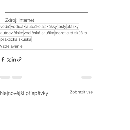
Zdroj: internet
vodič
vodičák
autoškola
skúšky
testy
otázky
autocvičisko
vodičská skúška
teoretická skúška
praktická skúška
Vzdelávanie
Zobrazit vše
Nejnovější příspěvky