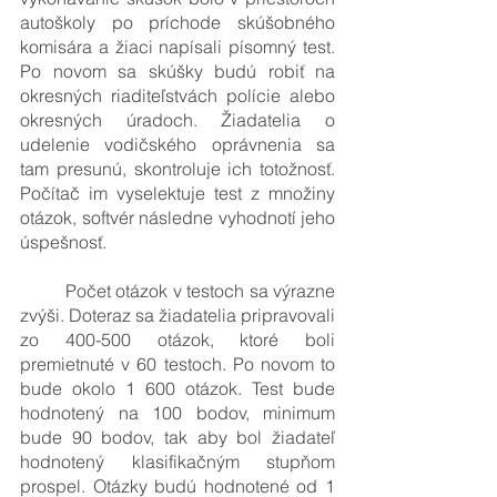
autoškoly po príchode skúšobného 
komisára a žiaci napísali písomný test. 
Po novom sa skúšky budú robiť na 
okresných riaditeľstvách polície alebo 
okresných úradoch. Žiadatelia o 
udelenie vodičského oprávnenia sa 
tam presunú, skontroluje ich totožnosť. 
Počítač im vyselektuje test z množiny 
otázok, softvér následne vyhodnotí jeho 
úspešnosť.
	Počet otázok v testoch sa výrazne 
zvýši. Doteraz sa žiadatelia pripravovali 
zo 400-500 otázok, ktoré boli 
premietnuté v 60 testoch. Po novom to 
bude okolo 1 600 otázok. Test bude 
hodnotený na 100 bodov, minimum 
bude 90 bodov, tak aby bol žiadateľ 
hodnotený klasifikačným stupňom 
prospel. Otázky budú hodnotené od 1 