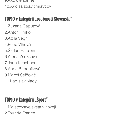
9.Ako otehotnieť
10.Ako sa zbaviť mravcov  
TOP10 v kategórii „osobnosti Slovenska“
1.Zuzana Čaputová
2.Anton Hrnko
3.Attila Végh
4.Petra Vlhová
5.Štefan Harabin
6.Alena Zsuzsová
7.Jana Kirschner
8.Anna Bubeníková
9.Maroš Šefčovič
10.Ladislav Nagy 
TOP10 v kategórii „Šport“
1.Majstrovstvá sveta v hokeji
2.Tour de France