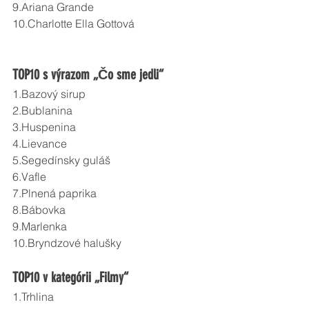
9.Ariana Grande
10.Charlotte Ella Gottová 
TOP10 s výrazom „Čo sme jedli“
1.Bazový sirup
2.Bublanina
3.Huspenina
4.Lievance
5.Segedínsky guláš
6.Vafle
7.Plnená paprika
8.Bábovka
9.Marlenka
10.Bryndzové halušky 
TOP10 v kategórii „Filmy“
1.Trhlina