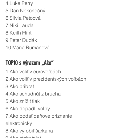
4.Luke Perry
5.Dan Nekonečný
6.Silvia Petoová
7.Niki Lauda
8.Keith Flint
9.Peter Dudák
10.Mária Rumanová
TOP10 s výrazom „Ako“
1.Ako voliť v eurovoľbách
2.Ako voliť v prezidentských voľbách
3.Ako pribrať
4.Ako schudnúť z brucha
5.Ako znížiť tlak
6.Ako dopadli voľby
7.Ako podať daňové priznanie 
elektronicky
8.Ako vyrobiť šarkana