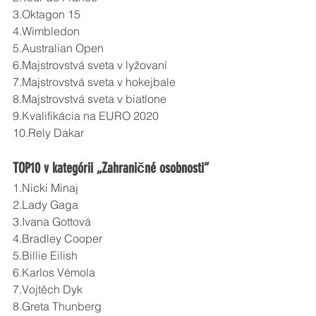
3.Oktagon 15
4.Wimbledon
5.Australian Open
6.Majstrovstvá sveta v lyžovaní
7.Majstrovstvá sveta v hokejbale
8.Majstrovstvá sveta v biatlone
9.Kvalifikácia na EURO 2020
10.Rely Dakar 
TOP10 v kategórii „Zahraničné osobnosti“
1.Nicki Minaj
2.Lady Gaga
3.Ivana Gottová
4.Bradley Cooper
5.Billie Eilish
6.Karlos Vémola
7.Vojtěch Dyk
8.Greta Thunberg