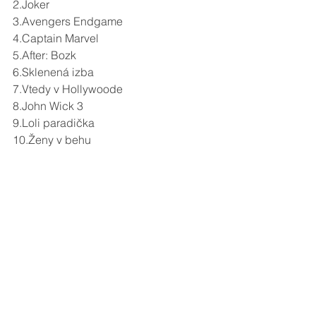
2.Joker
3.Avengers Endgame
4.Captain Marvel
5.After: Bozk
6.Sklenená izba
7.Vtedy v Hollywoode
8.John Wick 3
9.Loli paradička
10.Ženy v behu 