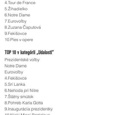
4.Tour de France
5.Žihadielko
6.Notre Dame
7.Eurovoľby
8.Zuzana Čaputová
9.Fekišovce
10.Ples v opere 
TOP 10 v kategórii „Udalosti“
Prezidentské voľby
Notre Dame
Eurovoľby
4.Fekišovce
5.Srí Lanka
6.Nehoda pri Nitre
7.Štátny smútok
8.Pohreb Karla Gotta
9.Inaugurácia prezidentky
10.Nicki Minaj Bratislava