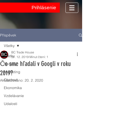
Prihlásenie
Příspěvek
Všetky
BC Trade House
Všetky
31. 12. 2019
Minut čtení: 1
Čo sme hľadali v Googli v roku
Novinky
2019?
Marketing
Obchod
Aktualizováno:
20. 2. 2020
Ekonomika
Vzdelávanie
Udalosti