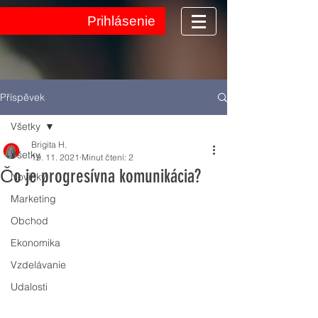
Prihlásenie
Příspěvek
Všetky
Brigita H.
Všetky
19. 11. 2021
Minut čtení: 2
Čo je progresívna komunikácia?
Novinky
Marketing
Obchod
Ekonomika
Vzdelávanie
Udalosti