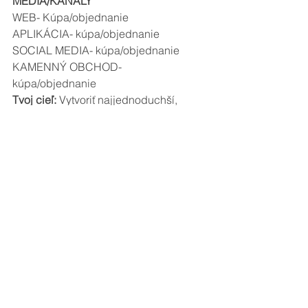
MÉDIA/KANÁLY
WEB- Kúpa/objednanie
APLIKÁCIA- kúpa/objednanie
SOCIAL MEDIA- kúpa/objednanie
KAMENNÝ OBCHOD- 
kúpa/objednanie
Tvoj cieľ:
 Vytvoriť najjednoduchší, 
najrýchlejší a najbezpečnejší spôsob 
kúpy.
SPOKOJNOSŤ
Komunikácia-
 Dotazník spokojnosti. 
Hodnotenie produktov. Hodnotenie 
pobočky. Hodnotenie stránky. 
Hodnotenie aplikácie.
MÉDIA/KANÁLY
WEB- otázky, komentáre, hodnotenie 
stránky, chatbot
EMAIL- dotazník spokojnosti, 