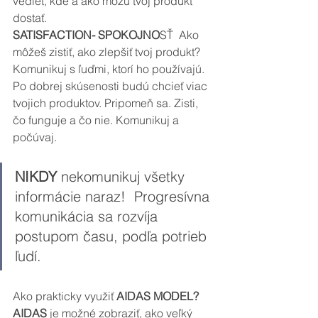
vedieť, kde a ako môžu tvoj produkt 
dostať.
SATISFACTION- SPOKOJNO
SŤ  Ako 
môžeš zistiť, ako zlepšiť tvoj produkt? 
Komunikuj s ľuďmi, ktorí ho používajú. 
Po dobrej skúsenosti budú chcieť viac 
tvojich produktov. Pripomeň sa. Zisti, 
čo funguje a čo nie. Komunikuj a 
počúvaj.
NIKDY 
nekomunikuj všetky 
informácie naraz!  Progresívna 
komunikácia sa rozvíja 
postupom času, podľa potrieb 
ľudí.
Ako prakticky využiť 
AIDAS MODEL?
AIDAS
 je možné zobraziť, ako veľký 