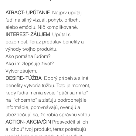
ATRACT- UPÚTANIE
  Najprv upútaj 
ľudí na silný vizuál, pohyb, príbeh, 
alebo emóciu. Nič komplikované.
INTEREST- ZÁUJEM  
Upútal si 
pozornosť. Teraz predstav benefity a 
výhody tvojho produktu. 
Ako pomáha ľuďom?
Ako im zlepšuje život?
Vytvor záujem.
DESIRE- TÚŽBA
  Dobrý príbeh a silné 
benefity vytvoria túžbu. Toto je moment, 
kedy ľudia menia svoje “páči sa mi to“ 
na  “chcem to“ a zisťujú podrobnejšie 
informácie, porovnávajú, overujú a 
ubezpečujú sa, že robia správnu voľbu.
ACTION- AKCIA/ČIN
 Presvedčil si ich 
a “chcú“ tvoj produkt, teraz potrebujú 